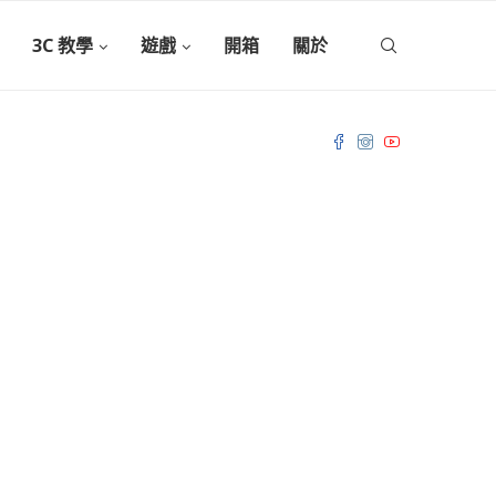
3C 教學
遊戲
開箱
關於