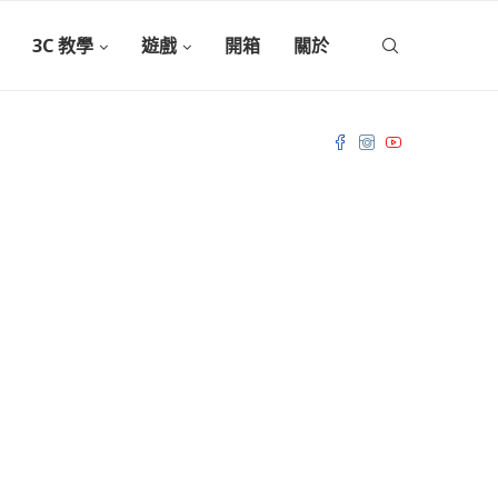
3C 教學
遊戲
開箱
關於