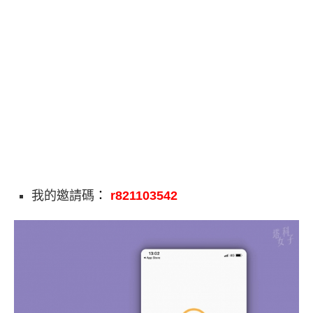
我的邀請碼
：
r821103542