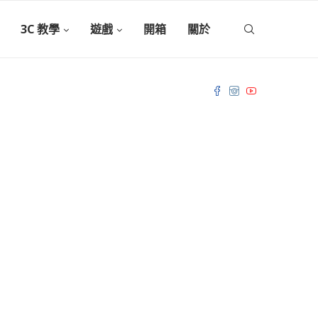
3C 教學
遊戲
開箱
關於