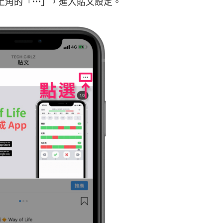
上角的「
⋯
」，進入貼文設定。