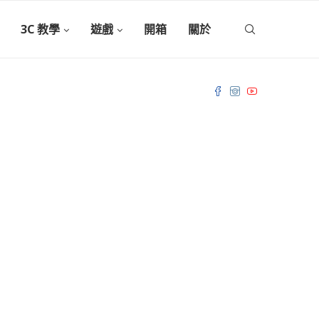
3C 教學
遊戲
開箱
關於