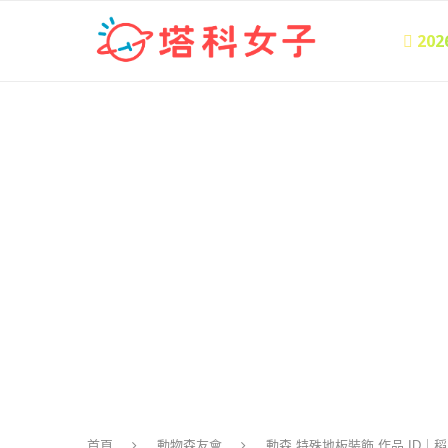
 20
首頁
動物森友會
動森 特殊地板裝飾 作品 ID｜稻