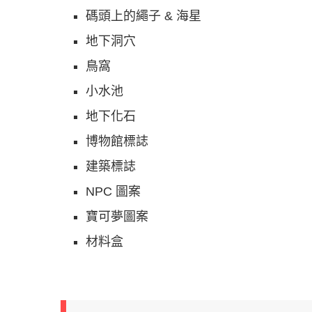
碼頭上的繩子 & 海星
地下洞穴
鳥窩
小水池
地下化石
博物館標誌
建築標誌
NPC 圖案
寶可夢圖案
材料盒