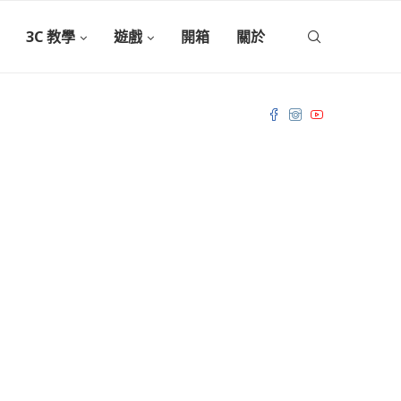
3C 教學
遊戲
開箱
關於