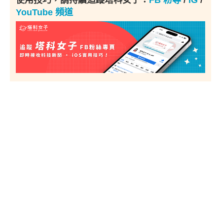
YouTube 頻道