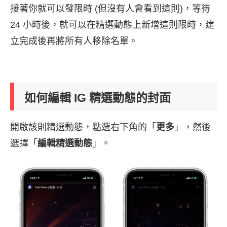
接著你就可以發限時 (但沒有人會看到這則)，等待
24 小時後，就可以在精選動態上新增這則限時，建
立完成後再將所有人移除名單。
如何編輯 IG 精選動態的封面
開啟該則精選動態，點選右下角的「
更多
」，然後
選擇「
編輯精選動態
」。