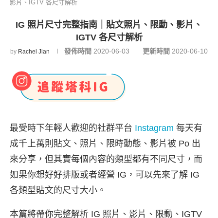
影片、IGTV 各尺寸解析
IG 照片尺寸完整指南｜貼文照片、限動、影片、
IGTV 各尺寸解析
發佈時間
2020-06-03
更新時間
2020-06-10
by
Rachel Jian
最受時下年輕人歡迎的社群平台
Instagram
每天有
成千上萬則貼文、照片、限時動態、影片被 Po 出
來分享，但其實每個內容的類型都有不同尺寸，而
如果你想好好排版或者經營 IG，可以先來了解 IG
各類型貼文的尺寸大小。
本篇將帶你完整解析 IG 照片、影片、限動、IGTV