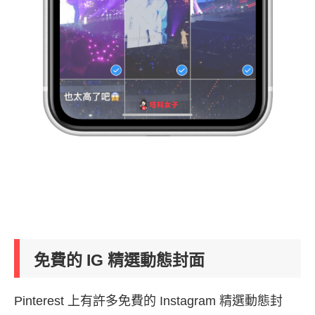
免費的 IG 精選動態封面
Pinterest 上有許多免費的 Instagram 精選動態封