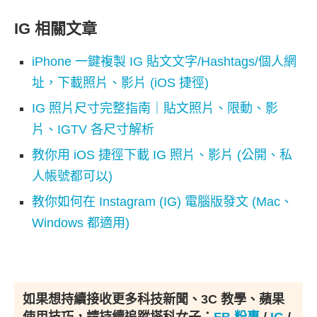
IG 相關文章
iPhone 一鍵複製 IG 貼文文字/Hashtags/個人網
址，下載照片、影片 (iOS 捷徑)
IG 照片尺寸完整指南｜貼文照片、限動、影
片、IGTV 各尺寸解析
教你用 iOS 捷徑下載 IG 照片、影片 (公開、私
人帳號都可以)
教你如何在 Instagram (IG) 電腦版發文 (Mac、
Windows 都適用)
如果想持續接收更多科技新聞、3C 教學、蘋果
使用技巧，請持續追蹤塔科女子：
FB 粉專
/
IG
/