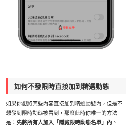
如何不發限時直接加到精選動態
如果你想將某些內容直接加到精選動態內，但是不
想發到限時動態被看到，那麼此時你唯一的方法
是：
先將所有人加入「隱藏限時動態名單」內
。