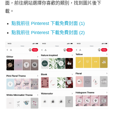
面，前往網站選擇你喜歡的類別，找到圖片後下
載。
點我前往 Pinterest 下載免費封面 (1)
點我前往 Pinterest 下載免費封面 (2)