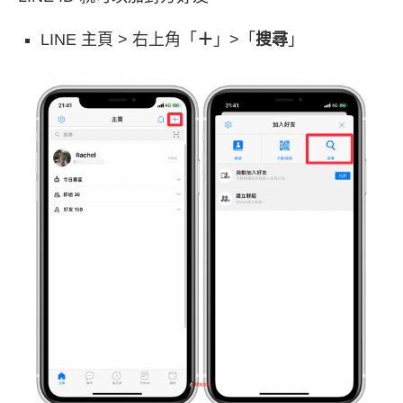
LINE 主頁 > 右上角「
＋
」>「
搜尋
」