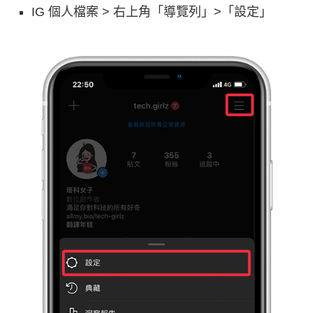
IG 個人檔案 > 右上角「導覽列」>「設定」