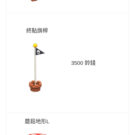
終點旗桿
3500 鈴錢
蘑菇地形L