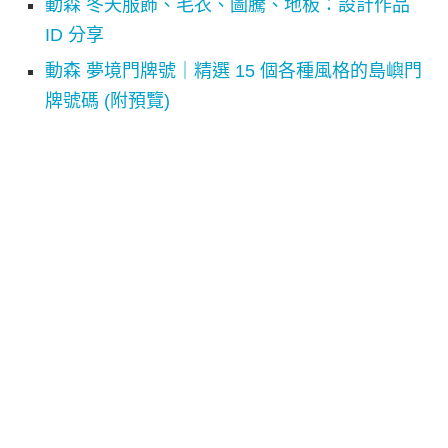
動森 冬天服飾、毛衣、圖騰、地板：設計作品
ID 分享
動森 夢境門牌號｜精選 15 個各種風格的島嶼門
牌號碼 (附預覽)