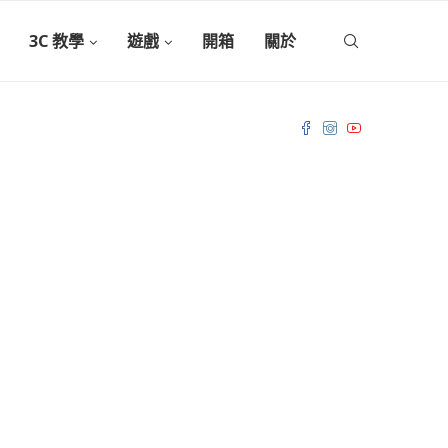
3C 教學
遊戲
開箱
關於