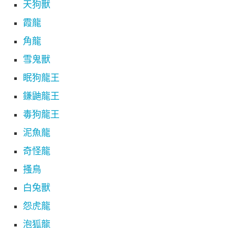
天狗獸
霞龍
角龍
雪鬼獸
眠狗龍王
鎌鼬龍王
毒狗龍王
泥魚龍
奇怪龍
搔鳥
白兔獸
怨虎龍
泡狐龍