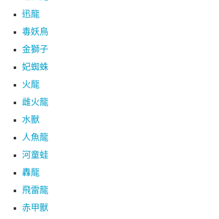
迅龍
毒妖鳥
金獅子
妃蜘蛛
火龍
雌火龍
水獸
人魚龍
河童蛙
轟龍
飛雷龍
赤甲獸