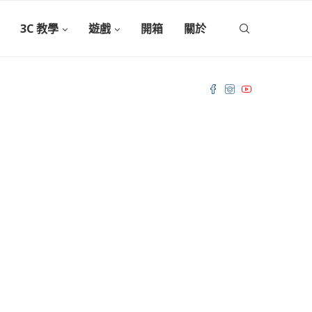
3C 教學
遊戲
開箱
關於