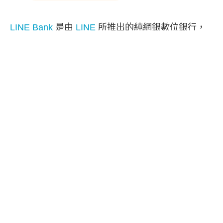
LINE Bank
是由
LINE
所推出的純網銀數位銀行，
我們只要透過手機（LINE App 或 LINE Bank App）
即可快速完成線上開戶，免臨櫃就是方便！
那麼 LINE Bank 要如何開戶呢？本篇會為你詳細列
出
LINE Bank 開戶
流程、開戶必備的文件與條件，
及 LINE Bank 的消費回饋與優惠。