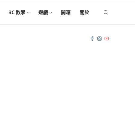
3C 教學
遊戲
開箱
關於