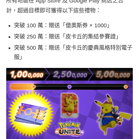
所有地區在 App Store 及 Google Play 商店之合
計，超過目標即可獲得以下這些禮物：
突破 100 萬：贈送「億奧斯券 × 1000」
突破 250 萬：贈送「皮卡丘的集結參賽證」
突破 500 萬：贈送「皮卡丘的慶典風格特別電子
服」