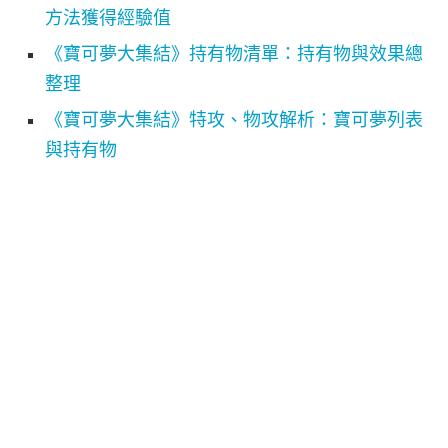
方法獲得經驗值
《寶可夢大集結》持有物清單：持有物與效果總
整理
《寶可夢大集結》特攻、物攻解析：寶可夢列表
與持有物