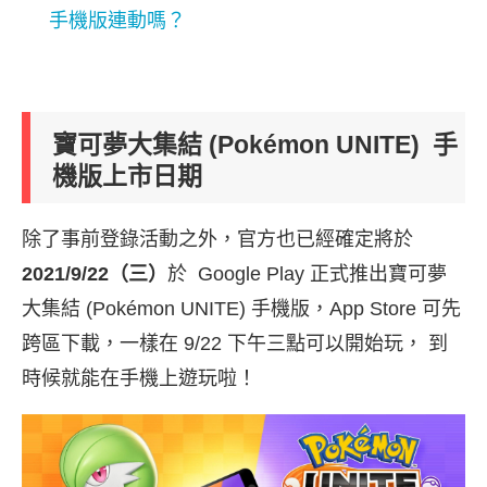
手機版連動嗎？
寶可夢大集結 (Pokémon UNITE) 手
機版上市日期
除了事前登錄活動之外，官方也已經確定將於
2021/9/22（三）
於 Google Play 正式推出寶可夢
大集結 (Pokémon UNITE) 手機版，App Store 可先
跨區下載，一樣在 9/22 下午三點可以開始玩， 到
時候就能在手機上遊玩啦！