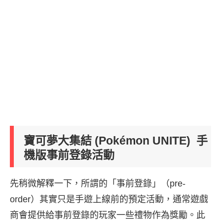
寶可夢大集結 (Pokémon UNITE) 手
機版事前登錄活動
先稍微解釋一下，所謂的「事前登錄」（pre-
order）其實只是手遊上線前的預定活動，通常遊戲
商會提供給事前登錄的玩家一些禮物作為獎勵。此