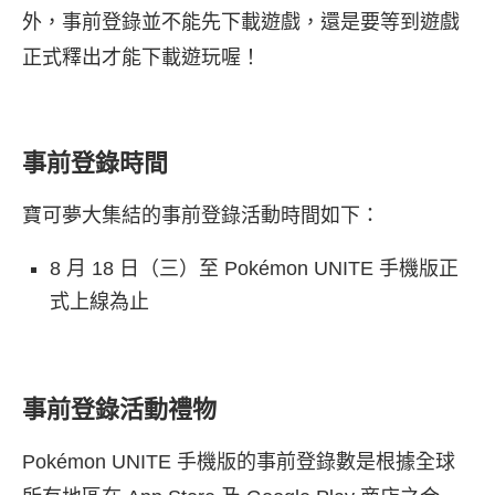
外，事前登錄並不能先下載遊戲，還是要等到遊戲
正式釋出才能下載遊玩喔！
事前登錄時間
寶可夢大集結的事前登錄活動時間如下：
8 月 18 日（三）至 Pokémon UNITE 手機版正
式上線為止
事前登錄活動禮物
Pokémon UNITE 手機版的事前登錄數是根據全球