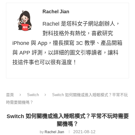
Rachel Jian
Rachel 是塔科女子網站創辦人，
對科技格外有熱忱，喜歡研究
iPhone 與 App，擅長撰寫 3C 教學、產品開箱
與 APP 評測，以詳細的圖文引導讀者，讓科
技這件事也可以很有溫度！
首頁
Switch
Switch 如何關機或進入睡眠模式？平常不玩
時需要關機嗎？
Switch 如何關機或進入睡眠模式？平常不玩時需要
關機嗎？
2021-08-12
by
Rachel Jian