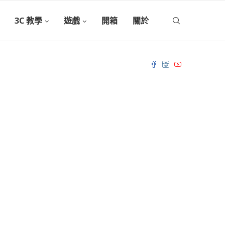
3C 教學
遊戲
開箱
關於