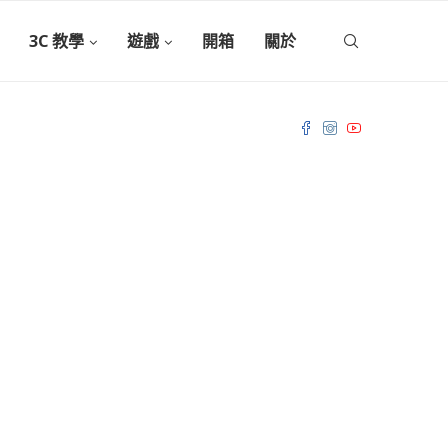
3C 教學
遊戲
開箱
關於