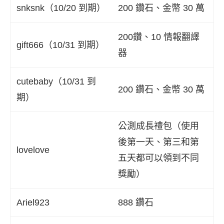
snksnk（10/20 到期）
200 鑽石、金幣 30 萬
200鑽、10 情報翻譯
gift666（10/31 到期）
器
cutebaby（10/31 到
200 鑽石、金幣 30 萬
期）
公測成長禮包（使用
後第一天、第三和第
lovelove
五天都可以領到不同
獎勵）
Ariel923
888 鑽石