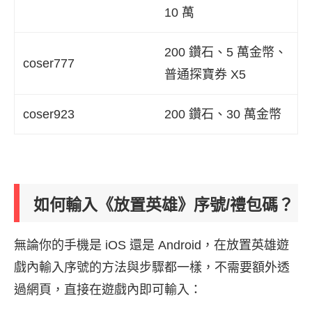
10 萬
200 鑽石、5 萬金幣、
coser777
普通探寶券 X5
coser923
200 鑽石、30 萬金幣
如何輸入《放置英雄》序號/禮包碼？
無論你的手機是 iOS 還是 Android，在放置英雄遊
戲內輸入序號的方法與步驟都一樣，不需要額外透
過網頁，直接在遊戲內即可輸入：