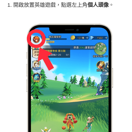
開啟放置英雄遊戲，點選左上角
個人頭像
。