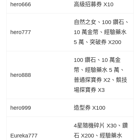
hero666
高級招募券 X10
自然之女、100 鑽石、
hero777
10 萬金幣、經驗藥水
5 萬、突破券 X200
100 鑽石、10 萬金
幣、經驗藥水 5 萬、
hero888
普通探寶券 X2、競技
場探寶券 X3
hero999
造型券 X100
4星隨機碎片 X30、鑽
Eureka777
石 X200、經驗藥水