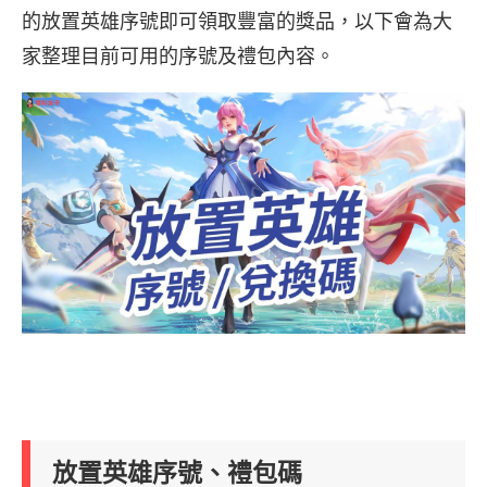
的放置英雄序號即可領取豐富的獎品，以下會為大
家整理目前可用的序號及禮包內容。
放置英雄序號、禮包碼