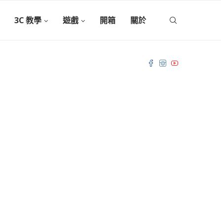
3C 教學
遊戲
開箱
關於