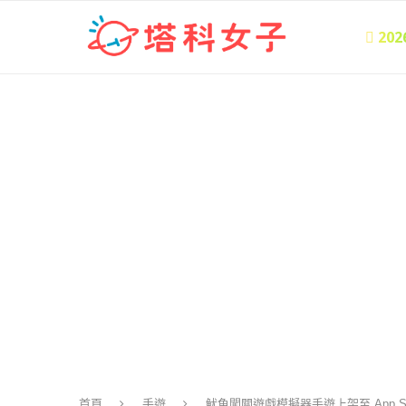
 20
首頁
手遊
魷魚闖關遊戲模擬器手遊上架至 App S