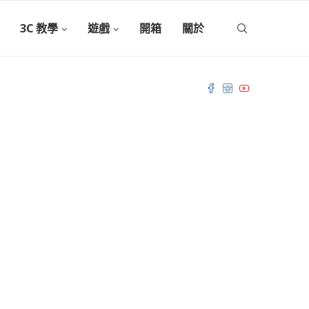
3C 教學
遊戲
開箱
關於