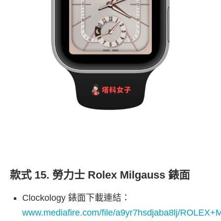
款式 15. 勞力士 Rolex Milgauss 錶面
Clockology 錶面下載連結：
www.mediafire.com/file/a9yr7hsdjaba8lj/ROLEX+M