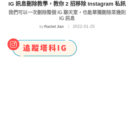
IG 訊息刪除教學，教你 2 招移除 Instagram 私訊
我們可以一次刪除整個 IG 聊天室，也能單獨刪除某幾則
IG 訊息
2022-01-25
by
Rachel Jian
Instagram
內建的「
訊息
」功能可以讓我們和其他
IG 用戶互傳文字訊息或語音訊息，甚至也能撥打電
話和視訊通話，傳訊方法多元。
而無論是傳錯人、打錯字或者是後悔傳了某些訊
息，你可能會希望能將這些 IG 訊息刪除，目前有兩
種方法可以刪除 IG 私訊，一種是直接刪除整個 IG