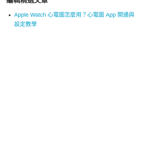
編輯精選文章
Apple Watch 心電圖怎麼用？心電圖 App 開通與
設定教學