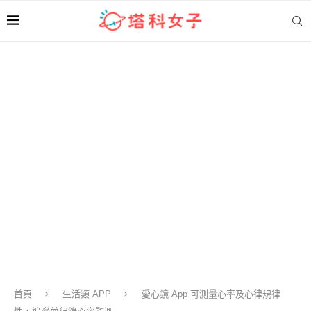
首頁
生活類 APP
愛心鏡 App 可測量心率及心律規律