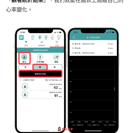
「
觀看統計結果
」，我們就能在圖表上追蹤自己的
心率變化。