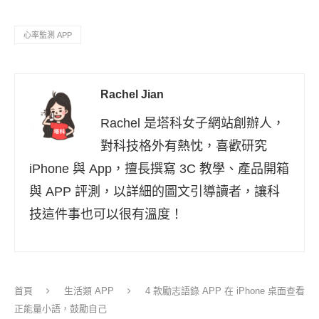
心率監測 APP
Rachel Jian
Rachel 是塔科女子網站創辦人，
對科技格外有熱忱，喜歡研究
iPhone 與 App，擅長撰寫 3C 教學、產品開箱
與 APP 評測，以詳細的圖文引導讀者，讓科
技這件事也可以很有溫度！
首頁
生活類 APP
4 款勵志語錄 APP 在 iPhone 桌面查看
正能量小語，鼓勵自己