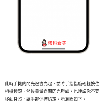
此時手機的閃光燈會亮起，請將手指指腹輕輕按住
相機鏡頭，然後盡量避開閃光燈處，也建議你不要
移動身體，讓手部保持穩定。示意圖如下。