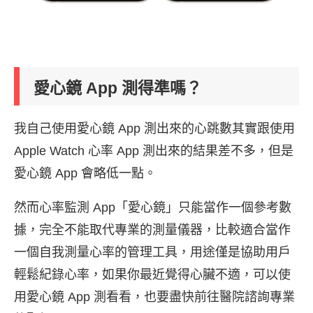
愛心鏡 App 測得準嗎？
我自己使用愛心鏡 App 測出來的心跳數其實跟使用
Apple Watch 心率 App 測出來的結果差不多，但是
愛心鏡 App 會略低一點。
然而心率監測 App「愛心鏡」只能當作一個參考數
據，完全不能取代專業的測量儀器，比較適合當作
一個自我測量心率的管理工具，用途僅是協助用戶
輕鬆紀錄心率，如果你最近覺得心臟不適，可以使
用愛心鏡 App 測看看，也要盡快前往醫院諮詢專業