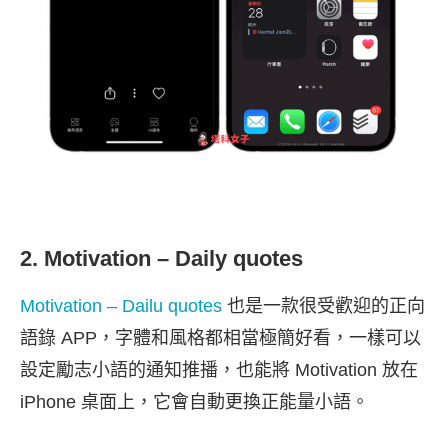
2. Motivation – Daily quotes
Motivation – Dailu quotes
也是一款很受歡迎的正向
語錄 APP，字體和風格都相當極簡好看，一樣可以
設定勵志小語的通知推播，也能將 Motivation 放在
iPhone 桌面上，它會自動更換正能量小語。