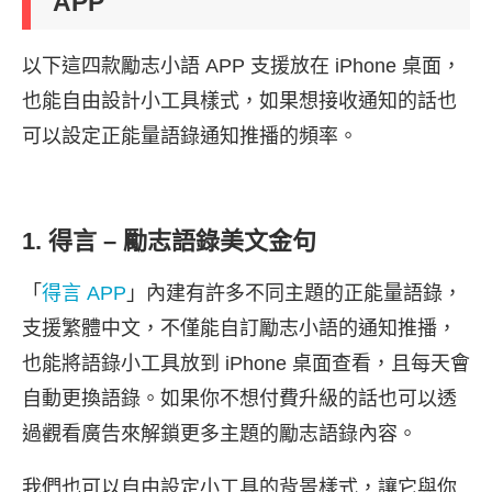
APP
以下這四款勵志小語 APP 支援放在 iPhone 桌面，
也能自由設計小工具樣式，如果想接收通知的話也
可以設定正能量語錄通知推播的頻率。
1. 得言 – 勵志語錄美文金句
「
得言 APP
」內建有許多不同主題的正能量語錄，
支援繁體中文，不僅能自訂勵志小語的通知推播，
也能將語錄小工具放到 iPhone 桌面查看，且每天會
自動更換語錄。如果你不想付費升級的話也可以透
過觀看廣告來解鎖更多主題的勵志語錄內容。
我們也可以自由設定小工具的背景樣式，讓它與你