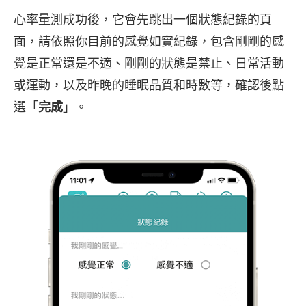
心率量測成功後，它會先跳出一個狀態紀錄的頁
面，請依照你目前的感覺如實紀錄，包含剛剛的感
覺是正常還是不適、剛剛的狀態是禁止、日常活動
或運動，以及昨晚的睡眠品質和時數等，確認後點
選「
完成
」。