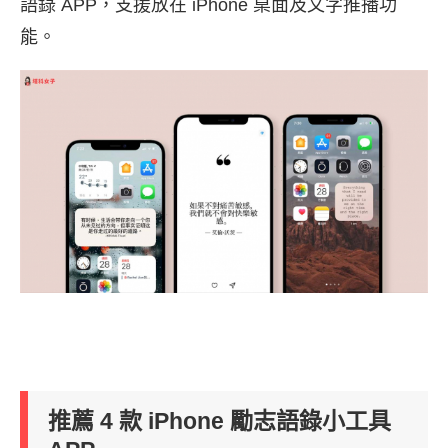
語錄 APP，支援放在 iPhone 桌面及文字推播功
能。
推薦 4 款 iPhone 勵志語錄小工具