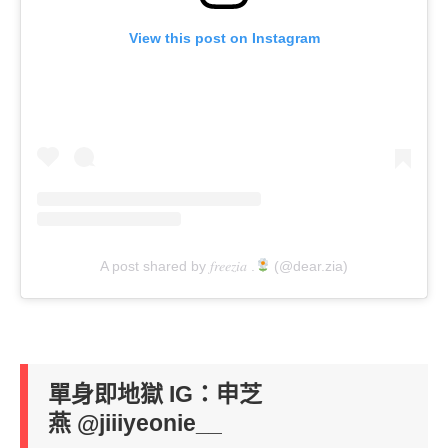
View this post on Instagram
A post shared by 𝑓𝑟𝑒𝑒𝑧𝑖𝑎 .
(@dear.zia)
單身即地獄 IG：申芝
燕
@jiiiyeonie__