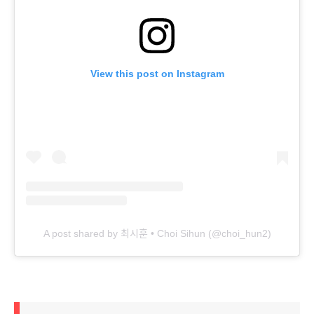
View this post on Instagram
A post shared by 최시훈 • Choi Sihun (@choi_hun2)