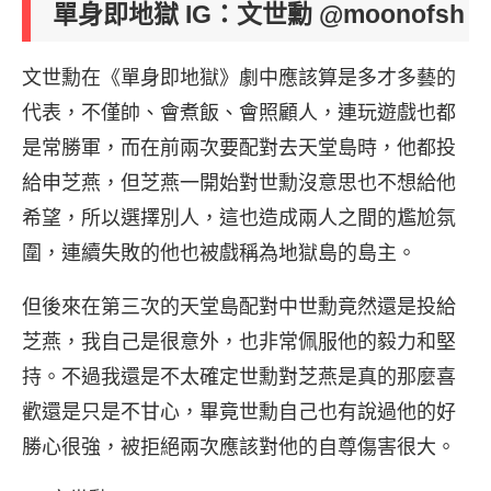
單身即地獄 IG：文世勳 @moonofsh
文世勳在《單身即地獄》劇中應該算是多才多藝的
代表，不僅帥、會煮飯、會照顧人，連玩遊戲也都
是常勝軍，而在前兩次要配對去天堂島時，他都投
給申芝燕，但芝燕一開始對世勳沒意思也不想給他
希望，所以選擇別人，這也造成兩人之間的尷尬氛
圍，連續失敗的他也被戲稱為地獄島的島主。
但後來在第三次的天堂島配對中世勳竟然還是投給
芝燕，我自己是很意外，也非常佩服他的毅力和堅
持。不過我還是不太確定世勳對芝燕是真的那麼喜
歡還是只是不甘心，畢竟世勳自己也有說過他的好
勝心很強，被拒絕兩次應該對他的自尊傷害很大。