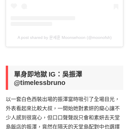
A post shared by 문세훈 Moonsehoon (@moonofsh)
單身即地獄 IG：吳振澤
@timelessbruno
以一套白色西裝出場的振澤當時吸引了全場目光，
外表看起來比較大叔，一開始她對素妍的癡心讓不
少人感到很窩心，但口口聲聲說只會和素妍去天堂
島飯店的振澤，竟然在隔天的天堂島配對中也選擇