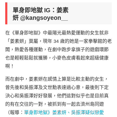
單身即地獄 IG：姜素
妍
@
kangsoyeon__
在《單身即地獄》中最陽光最熱愛運動的女生就非
「姜素妍」莫屬，現年 34 歲的她是一家拳擊館的老
闆，熱愛各種運動，在劇中跑步拿旗子的遊戲環節
也是輕輕鬆鬆就獲勝，小麥色皮膚看起來超級健康
啊！
而在劇中，姜素妍在感情上算是比較主動的女生，
曾先後和吳振澤及文世勳表達過心意，最後則下定
決心和吳振澤好好發展，他們這對似乎也是目前真
的有在交往的一對，被抓到有一起去濟州島同遊
（報導：
單身即地獄》姜素妍、吳振澤疑似戀愛