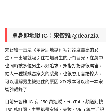
單身即地獄 IG：
宋智雅
@dear.zia
宋智雅一直是《單身即地獄》裡討論度最高的女
生，一出場就吸引住在場男生的所有目光，在劇中
也同時被多位男生示好追求，穿搭打扮都很厲害，
給人一種嬌嬌富家女的感覺，也很會用言語撩人，
可以理解男生被迷住的原因 XD 根本可以出一本宋
智雅語錄了。
目前宋智雅 IG 有 250 萬追蹤，YouTube 頻道則快
160 萬訂閱，主要都是穿搭、美妝、Vlog 等生活紀