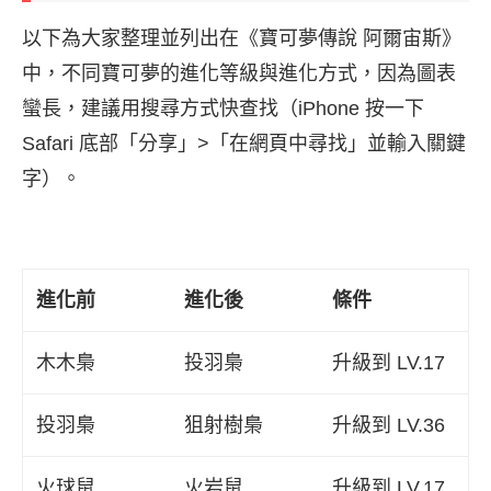
以下為大家整理並列出在《寶可夢傳說 阿爾宙斯》
中，不同寶可夢的進化等級與進化方式，因為圖表
蠻長，建議用搜尋方式快查找（iPhone 按一下
Safari 底部「分享」>「在網頁中尋找」並輸入關鍵
字）。
進化前
進化後
條件
木木梟
投羽梟
升級到 LV.17
投羽梟
狙射樹梟
升級到 LV.36
火球鼠
火岩鼠
升級到 LV.17