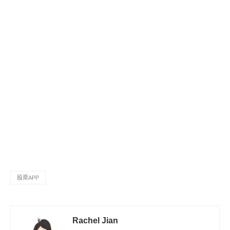
股票APP
Rachel Jian