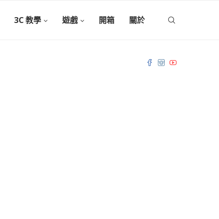
3C 教學
遊戲
開箱
關於