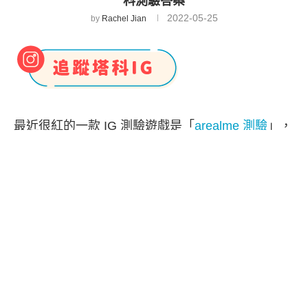
科測驗答案
2022-05-25
by
Rachel Jian
最近很紅的一款 IG 測驗遊戲是「
arealme 測驗
」，
名稱是「
百科綜合能力測驗
」，主要會測驗我們在
六大領域：數學、語言、歷史、地理、藝術、醫學
各分科科目的知識，每一科目各自有 5 題，總共有
30 題，測驗完後會列出我們的總分及各分科的分
數。
但如果你獲得一個不高的分數，或者差幾分就滿
分，那你應該很想知道 arealme 解答是什麼，本篇