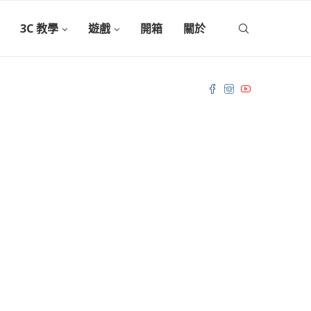
3C 教學
遊戲
開箱
關於