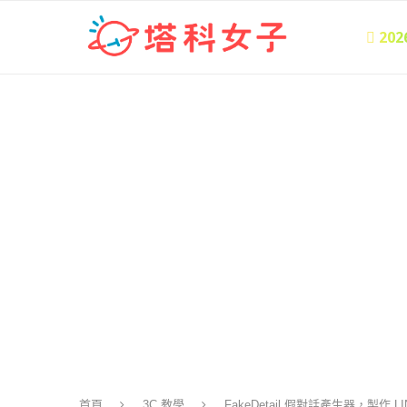
 20
首頁
3C 教學
FakeDetail 假對話產生器，製作