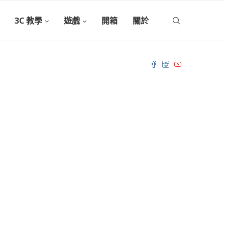
3C 教學
遊戲
開箱
關於