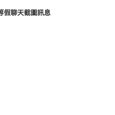
FB 等假聊天截圖訊息