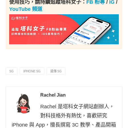
使用技巧，請持續追蹤塔科女子：
FB 粉專
/
IG
/
YouTube 頻道
5G
IPHONE 5G
遠傳 5G
Rachel Jian
Rachel 是塔科女子網站創辦人，
對科技格外有熱忱，喜歡研究
iPhone 與 App，擅長撰寫 3C 教學、產品開箱