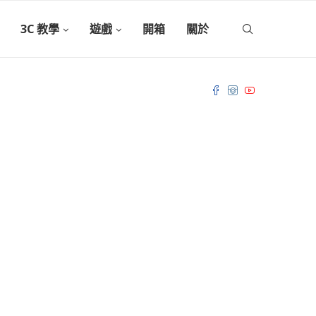
3C 教學
遊戲
開箱
關於