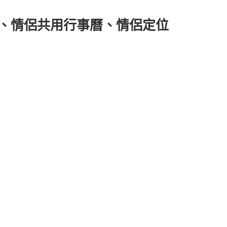
聊天、情侶共用行事曆、情侶定位