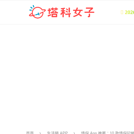
 20
首頁
生活類 APP
情侶 App 推薦：10 款情