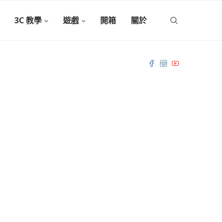
3C 教學
遊戲
開箱
關於