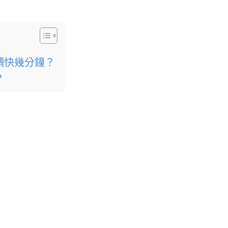
間以調快幾分鐘？
？