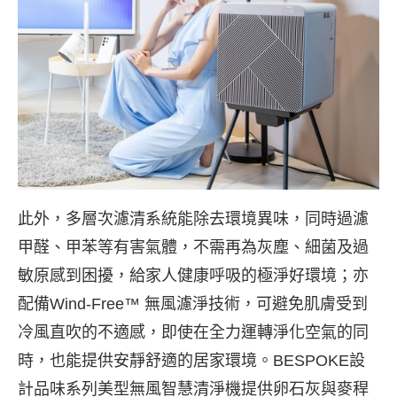
此外，多層次濾清系統能除去環境異味，同時過濾
甲醛、甲苯等有害氣體，不需再為灰塵、細菌及過
敏原感到困擾，給家人健康呼吸的極淨好環境；亦
配備Wind-Free™ 無風濾淨技術，可避免肌膚受到
冷風直吹的不適感，即使在全力運轉淨化空氣的同
時，也能提供安靜舒適的居家環境。BESPOKE設
計品味系列美型無風智慧清淨機提供卵石灰與麥稈