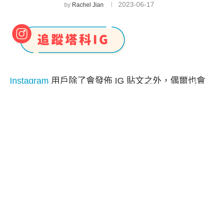
2023-06-17
by
Rachel Jian
Instagram
用戶除了會發佈 IG 貼文之外，偶爾也會
發佈各式各樣的 IG 影片、IG Reels 連續短片，而
為了不想破壞自己的主頁排版，很多人希望能讓
IG
影片不顯示在主頁
，僅顯示在個人檔案的影片分類
裡。
那我們要如何讓 IG 影片不放在貼文呢？其實很簡
單！無論你使用 iPhone 或 Android 都可以輕鬆從
IG 個人主頁隱藏影片，也能隨時恢復顯示，但目前
此功能不支援 Instagram 網頁版喔！