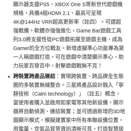
顯示器支援PS5、XBOX One S等新世代遊戲機
規格，具備4組HDMI 2.1、最高可呈現
4K@144Hz VRR超高更新率（註四），可謂超
強戰備。軟體亦強強進化，Game Bar遊戲工具
列3.0將支援性從PC遊戲拓展至遊戲主機，成為
Gamer的全方位戰友。新增虛擬準心功能專為第
一人稱遊戲打造，可在遊戲中清楚顯示準心，助
力玩家百發百中，射擊遊戲戰無不克！
跨裝置跨產品連結
：實現跨裝置、跨品牌全生態
圈的多裝置無縫整合。三星將產品設計融入「寧
靜技術（Calm technology）」（註五）概念，
當使用者購入並啟用如家電等其他新設備，顯示
器將自動偵測、連結裝置；並可透過新增的3D地
圖顯示模式，模擬建置家中所有串聯設備位置，
用電量、空氣品質等資訊清晰可見，打造智慧居