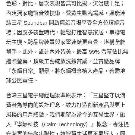
色彩、對比、層次表現皆無可比擬，沉浸感十足；
內建獨家魔術音效技術，營造生動臨場感，還能連
結三星 Soundbar 開啟魔幻音場享受全方位環繞音
場；因應多裝置時代，輕鬆打造智慧家居，串聯電
玩主機、跨品牌裝置與家電連結更直覺，堪稱全能
幫手。此外，設計內外皆美，最高 99% 螢幕佔比無
邊際螢幕，頂級工藝綻放洗鍊質感，並貫徹品牌
「永續日常」願景，將永續概念植入產品，善盡地
球公民責任。
台灣三星電子總經理梁準原表示：「三星堅守以消
費者為導向的設計理念，致力打造創新產品與更上
層樓的用戶體驗。我們期望為當今的互聯世界，融
入『寧靜科技（Calm Technology）』概念，專注提
升裝置的無縫串聯性，讓智慧生活更平易近人，同