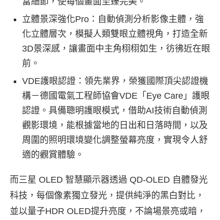
富細節，使每個畫面至臻完美。
立體景深強化Pro：自動偵測分析影像主體，強
化立體層次，模擬人類雙眼立體視角，打造全新
3D景深感，讓畫面中主角栩栩如生，彷彿近在眼
前。
VDE護眼認證：領先業界，榮獲國際頂尖認證機
構－德國電氣工程師協會VDE「Eye Care」護眼
認證。具備聰明護眼模式，借助AI技術自動偵測
觀影環境，能根據當地的日出和日落時間，以及
周圍的照明環境變化調整螢幕亮度，實現令人舒
適的觀賞體驗。
而三星 OLED 智慧顯示器透過 QD-OLED 自體發光
科技，每個像素獨立發光，提供純淨的黑白對比，
並以量子HDR OLED提升亮度，不論場景亮或暗，