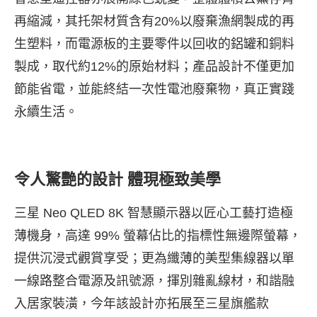
再縮減，其托架材質含有20%以廢棄漁網製成的再
生塑料，而電源板的主要零件以回收的鋁罐和銅料
製成，取代約12%的原始材料；產品設計不僅更加
節能省電，並能終結一次性電池廢棄物，真正實踐
永續生活。
令人驚艷的設計 體現極致美學
三星 Neo QLED 8K 智慧顯示器以匠心工藝打造極
薄機身，高達 99% 螢幕佔比的指標性無邊際螢幕，
提供沉浸式觀賞享受；更為纖薄的美型集線器以單
一線路整合電源及訊號源，揮別雜亂線材，和諧融
入居家裝潢，今年該設計亦拓展至三星旗艦款