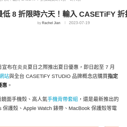
最低 8 折限時六天！輸入 CASETiFY
2023-07-19
by
Rachel Jian
日宣布在炎炎夏日之際推出夏日優惠，即日起至 7 月
方網站
與全台 CASETiFY STUDiO 品牌概念店購買
指定
優惠
。
尚鏡面手機殼、高人氣
手機背帶套組
，還是最新推出的
ds 保護殼、Apple Watch 錶帶、MacBook 保護殼等電