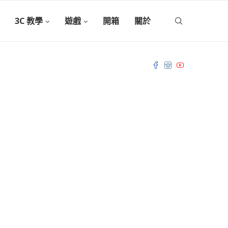
3C 教學
遊戲
開箱
關於