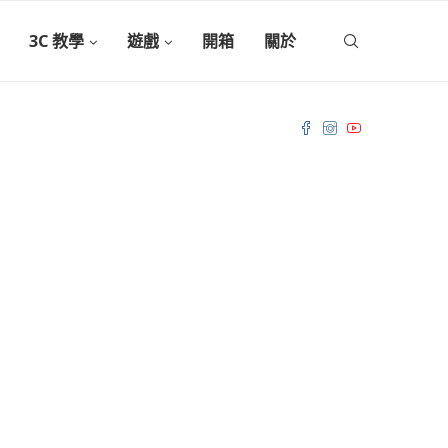
3C 教學
遊戲
開箱
關於