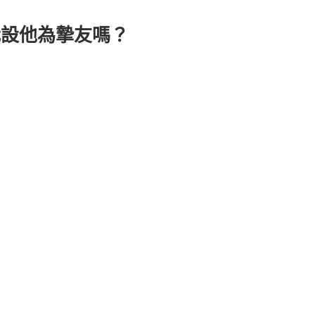
我設他為摯友嗎？