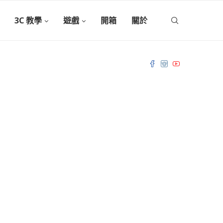
3C 教學
遊戲
開箱
關於