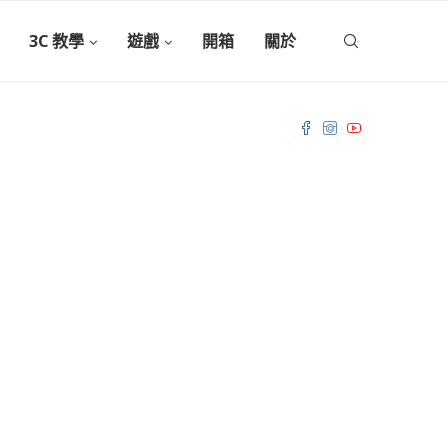
3C 教學
遊戲
開箱
關於