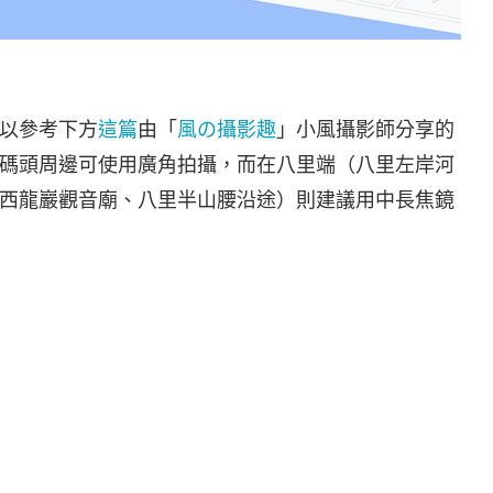
以參考下方
這篇
由「
風の攝影趣
」小風攝影師分享的
碼頭周邊可使用廣角拍攝，而在八里端（八里左岸河
西龍巖觀音廟、八里半山腰沿途）則建議用中長焦鏡