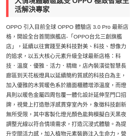
大情境體驗區感受 OPPO 極致智慧生
活解決專家
OPPO 引入目前全球 OPPO 體驗店 3.0 Pro 最新店
格，開設全台首間旗艦店-「OPPO台北三創旗艦
店」，延續以往實踐至美科技對美、科技、想像力
的追求，以五大核心元素升級全球最新店格：科
技．溫度．優雅．活力．精緻，店內裝潢從智慧長
廊區到天花板燈具以延續簡約質感的科技白為主，
加入優雅的木質暖色系於牆面櫃體增添溫度，而燈
具則以暖色金屬四周包覆一體化設計延伸至門口招
牌，視覺上打造懸浮感貫穿室內外，象徵科技創新
無所受限，其中客製化燈光顏色能夠模擬白天黑夜
調整光線以符合情境需求，打造沉浸式體驗。為提
升空間活力感，加入植物元素裝飾注入生命力，營