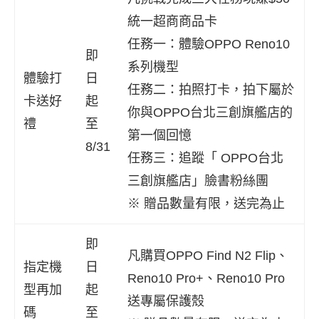
統一超商商品卡
任務一：體驗OPPO Reno10
即
系列機型
體驗打
日
任務二：拍照打卡，拍下屬於
卡送好
起
你與OPPO台北三創旗艦店的
禮
至
第一個回憶
8/31
任務三：追蹤「 OPPO台北
三創旗艦店」臉書粉絲團
※ 贈品數量有限，送完為止
即
凡購買OPPO Find N2 Flip、
指定機
日
Reno10 Pro+、Reno10 Pro
型再加
起
送專屬保護殼
碼
至