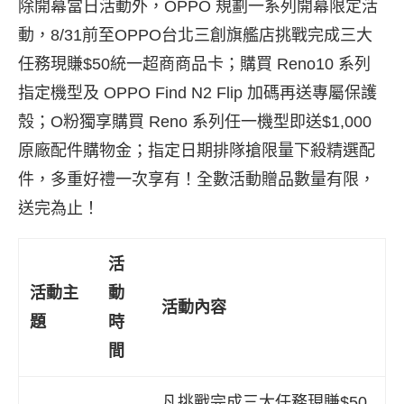
除開幕當日活動外，OPPO 規劃一系列開幕限定活
動，8/31前至OPPO台北三創旗艦店挑戰完成三大
任務現賺$50統一超商商品卡；購買 Reno10 系列
指定機型及 OPPO Find N2 Flip 加碼再送專屬保護
殼；O粉獨享購買 Reno 系列任一機型即送$1,000
原廠配件購物金；指定日期排隊搶限量下殺精選配
件，多重好禮一次享有！全數活動贈品數量有限，
送完為止！
活
活動主
動
活動內容
題
時
間
凡挑戰完成三大任務現賺$50