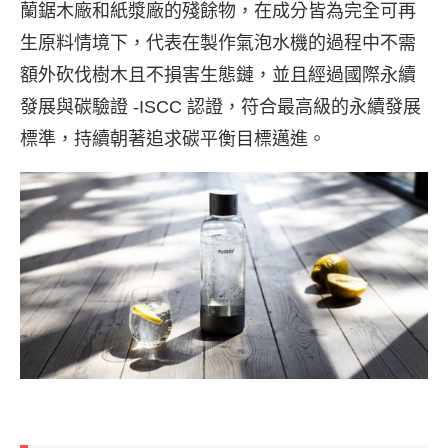
蘭鋸木廠和紙漿廠的殘餘物，在成分皆為完全可再
生原料情境下，代表在製作氣泡水機的過程中不需
額外砍伐樹木且不損害生態鏈，並且經過國際永續
發展與碳驗證 -ISCC 認證，符合最高級的永續發展
標準，持續朝著追求碳平衡目標邁進。