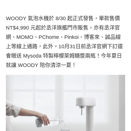
WOODY 氣泡水機於 8/30 起正式發售，單款售價
NT$4,990 元起於丞洋旗艦門市販售，亦有丞洋官
網、MOMO、PChome、Pinkoi、博客來、誠品線
上等線上通路，此外，10月31日前丞洋官網下訂還
會贈送 Mysoda 特製檸檬萊姆糖漿兩瓶！今年夏日
就讓 WOODY 陪你清涼一夏！