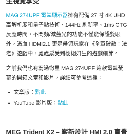
生視覺享受
MAG 274UPF 電競顯示器
擁有配備 27 吋 4K UHD
高解析度和量子點技術、144Hz 刷新率、1ms GTG
反應時間，不閃頻/減藍光的功能不僅能保護雙眼
外，滿血 HDMI2.1 更是帶領玩家在《全軍破敵：法
老》遊戲中，處處感受到栩栩如生的遊戲細節。
之前我們也有寫過微星 MAG 274UPF 這款電競螢
幕的開箱文章和影片，詳細可參考這裡：
文章版：
點此
YouTube 影片版：
點此
MEG Trident X2 – 嶄新設計 HMI 2.0 直覺