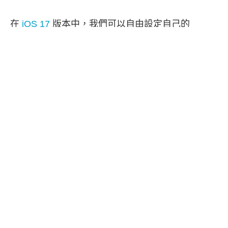
在
iOS 17
版本中，我們可以自由設定自己的
iPhone 聯絡人海報名片
，當別人透過
NameDrop
與你交換聯絡資料，或是當你打電話給別人、別人
打電話給你時，對方都能在他們的 iPhone 來電畫面
上看到你自訂的聯絡人海報名片，無論是名片字
體、字體粗細或背景照片都可以改。
而在 iOS 17.2 更新中，蘋果加入了一項全新的
iPhone 聯絡人海報彩虹字體，讓你可以將自己的名
片字體顏色變成彩色的，更有趣活潑喔！本篇教學
會詳細教大家怎麼設定。