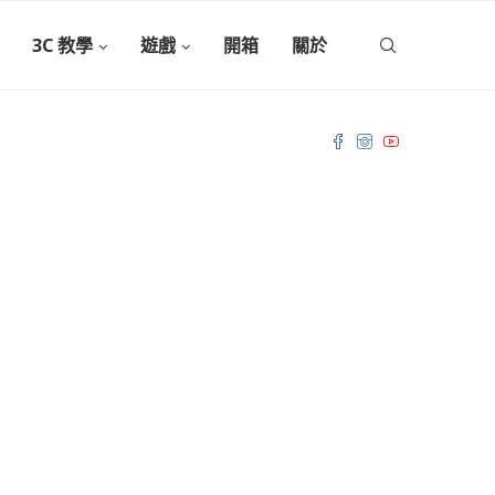
3C 教學
遊戲
開箱
關於