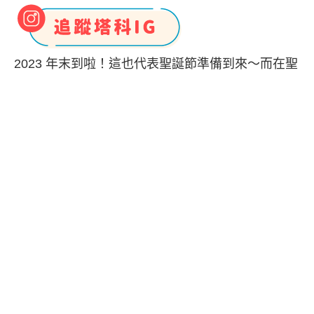
2023 年末到啦！這也代表聖誕節準備到來～而在聖
誕氣息非常濃厚的 12 月，是許多親朋好友最佳聚會
時機，而且都會一起舉辦聖誕節交換禮物，但說到
聖誕禮物，大家是不是都在苦惱要送什麼禮物呢？
玩交換禮物時有些會規定聖誕禮物金額，比如說
300 元交換禮物、500 元交換禮物、1000 元交換禮
物等門檻，不知道送什麼的話別擔心！本篇整理了
2023 聖誕禮物推薦
，為大家整理了共 21 款的 3C
科技小物的交換禮物，也分別以 300 元、500 元以
及 1000 元門檻來區分；而且這些交換禮物清單不
論是男女適用或是最實用交換禮物通通都有！