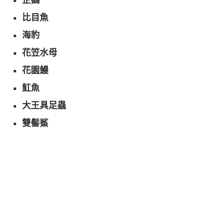
企鵝
比目魚
海豹
花笠水母
花園鰻
魟魚
大王具足蟲
雙髻鯊