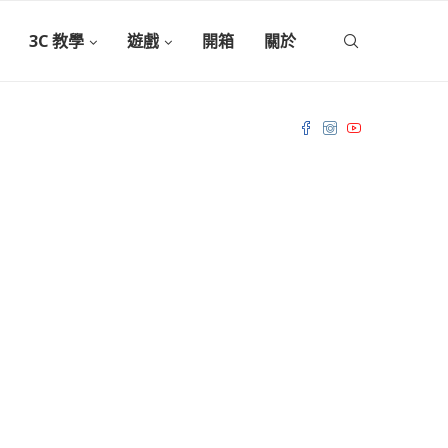
3C 教學
遊戲
開箱
關於