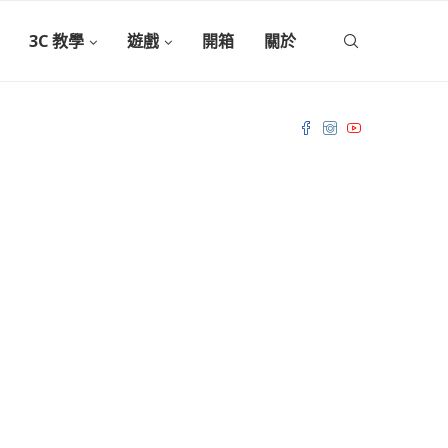
3C 教學
遊戲
開箱
關於