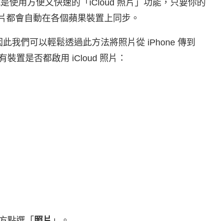
法就是使用方便又快速的「iCloud 照片」功能，只要你的
的所有照片都會自動在各個蘋果裝置上同步。
因此我們可以輕鬆透過此方法將照片從 iPhone 傳到
置是否都啟用 iCloud 照片：
方點選「
照片
」。