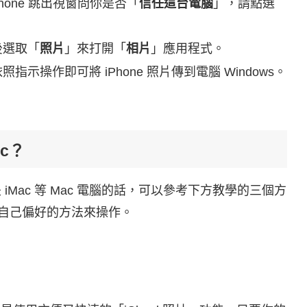
Phone 跳出視窗問你是否「
信任這台電腦
」，請點選
後選取「
照片
」來打開「
相片
」應用程式。
指示操作即可將 iPhone 照片傳到電腦 Windows。
ac？
o 或是 iMac 等 Mac 電腦的話，可以參考下方教學的三個方
選擇自己偏好的方法來操作。